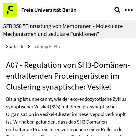
Springe
Service-
Freie Universität Berlin
direkt
Navigation
zu
SFB 958 "Einrüstung von Membranen - Molekulare
Inhalt
Mechanismen und zelluläre Funktionen"
Startseite
Teilprojekt A07
A07 - Regulation von SH3-Domänen-
enthaltenden Proteingerüsten im
Clustering synaptischer Vesikel
Bislang ist unbekannt, wie der exo-endozytotische Zyklus
synaptischer Vesikel (SVs) mit deren präsynaptischer
Organisation in Vesikel-Cluster im Reservepool verknüpft
ist. Wir haben gefunden, dass das SH3 Domänen
enthaltende Protein Intersectin neben seiner Rolle in der